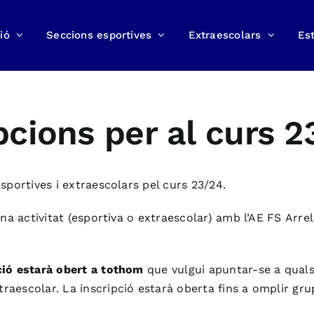
ió
Seccions esportives
Extraescolars
Est
pcions per al curs 2
esportives i extraescolars pel curs 23/24.
una activitat (esportiva o extraescolar) amb l’
AE
FS
Arrel
ció estarà obert a tothom
que vulgui apuntar-se a qualse
traescolar. La inscripció estarà oberta fins a omplir gru